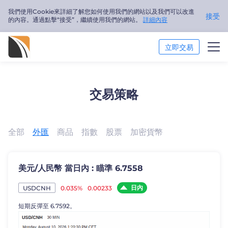
我們使用Cookie來詳細了解您如何使用我們的網站以及我們可以改進
接受
的內容。通過點擊“接受”，繼續使用我們的網站。
詳細內容
立即交易
市場分析
交易策略
交易培訓
關於我們
全部
外匯
商品
指數
股票
加密貨幣
繁體中文
美元/人民幣 當日內 : 瞄準 6.7558
Trader
日內
0.035%
0.00233
USDCNH
短期反彈至 6.7592。