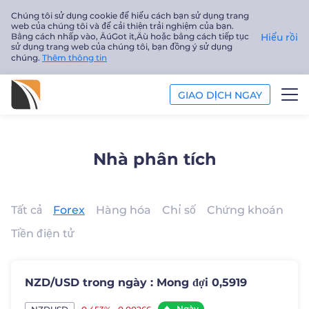
Chúng tôi sử dụng cookie để hiểu cách bạn sử dụng trang
web của chúng tôi và để cải thiện trải nghiệm của bạn.
Bằng cách nhấp vào‚ ÄúGot it‚Äù hoặc bằng cách tiếp tục
Hiểu rồi
sử dụng trang web của chúng tôi, bạn đồng ý sử dụng
chúng.
Thêm thông tin
GIAO DỊCH NGAY
PHÂN TÍCH
Nhà phân tích
GIÁO DỤC
Công ty
Tất cả
Forex
Hàng hóa
Chỉ số
Chứng khoán
Tiền điện tử
Tiếng Việt
Trader
NZD/USD trong ngày : Mong đợi 0,5919
Ngày