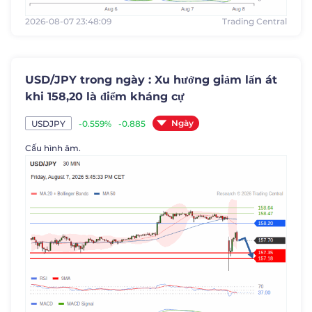
2026-08-07 23:48:09
Trading Central
USD/JPY trong ngày : Xu hướng giảm lấn át
khi 158,20 là điểm kháng cự
Ngày
-0.559%
-0.885
USDJPY
Cấu hình âm.