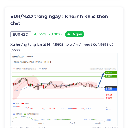
EUR/NZD trong ngày : Khoảnh khắc then
chốt
Ngày
-0.127%
-0.0025
EURNZD
Xu hướng tăng lấn át khi 1,9605 hỗ trợ, với mục tiêu 1,9698 và
1,9722