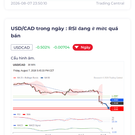
2026-08-07 23:50:10
Trading Central
USD/CAD trong ngày : RSI đang ở mức quá
bán
Ngày
-0.502%
-0.00704
USDCAD
Cấu hình âm.