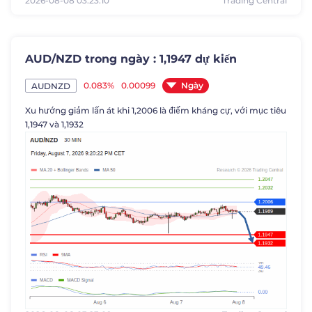
2026-08-08 03:23:10
Trading Central
AUD/NZD trong ngày : 1,1947 dự kiến
Ngày
0.083%
0.00099
AUDNZD
Xu hướng giảm lấn át khi 1,2006 là điểm kháng cự, với mục tiêu
1,1947 và 1,1932