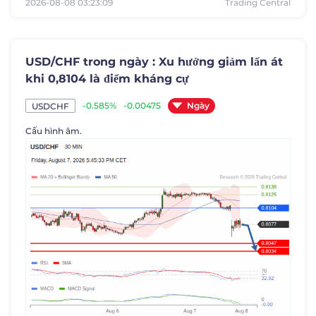
2026-08-08 03:23:09
Trading Central
USD/CHF trong ngày : Xu hướng giảm lấn át
khi 0,8104 là điểm kháng cự
Ngày
-0.585%
-0.00475
USDCHF
Cấu hình âm.