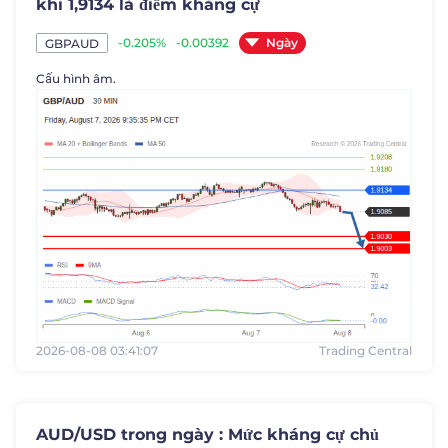
khi 1,9134 là điểm kháng cự
Ngày
-0.205%
-0.00392
GBPAUD
Cấu hình âm.
2026-08-08 03:41:07
Trading Central
AUD/USD trong ngày : Mức kháng cự chủ