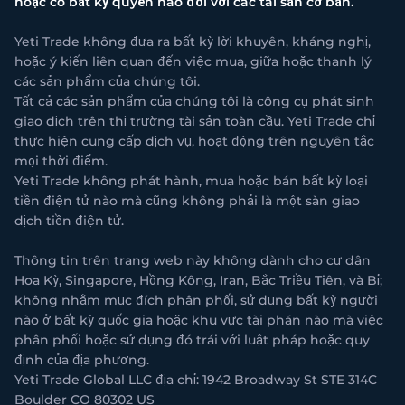
hoặc có bất kỳ quyền nào đối với các tài sản cơ bản.
Yeti Trade không đưa ra bất kỳ lời khuyên, kháng nghị,
hoặc ý kiến liên quan đến việc mua, giữa hoặc thanh lý
các sản phẩm của chúng tôi.
Tất cả các sản phẩm của chúng tôi là công cụ phát sinh
giao dịch trên thị trường tài sản toàn cầu. Yeti Trade chỉ
thực hiện cung cấp dịch vụ, hoạt động trên nguyên tắc
mọi thời điểm.
Yeti Trade không phát hành, mua hoặc bán bất kỳ loại
tiền điện tử nào mà cũng không phải là một sàn giao
dịch tiền điện tử.
Thông tin trên trang web này không dành cho cư dân
Hoa Kỳ, Singapore, Hồng Kông, Iran, Bắc Triều Tiên, và Bỉ;
không nhằm mục đích phân phối, sử dụng bất kỳ người
nào ở bất kỳ quốc gia hoặc khu vực tài phán nào mà việc
phân phối hoặc sử dụng đó trái với luật pháp hoặc quy
định của địa phương.
Yeti Trade Global LLC địa chỉ: 1942 Broadway St STE 314C
Boulder CO 80302 US