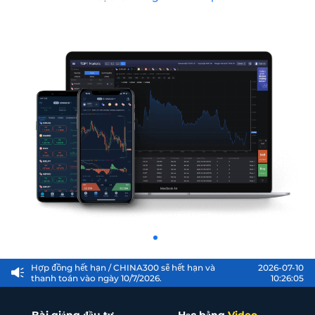
Khác
/ Thông báo điều chỉnh đòn bẩy đối với các
2026-07-23
sản phẩm CFD - 26/7/2023
09:01:35
Hợp đồng hết hạn
/ CHINA300 sẽ hết hạn và
2026-07-10
thanh toán vào ngày 10/7/2026.
10:26:05
Hợp đồng hết hạn
/ Cà phê/Ca cao/Bông/Trung
2026-08-07
Quốc 300 sẽ hết hạn và thanh toán vào ngày
09:14:50