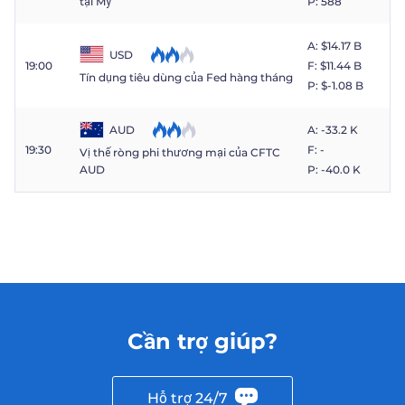
P: 588
tại Mỹ
A: $​14.17 B
USD
19:00
F: $​11.44 B
Tín dụng tiêu dùng của Fed hàng tháng
P: $​-1.08 B
AUD
A: -33.2 K
19:30
F: -
Vị thế ròng phi thương mại của CFTC
P: -40.0 K
AUD
Cần trợ giúp?
Hỗ trợ 24/7