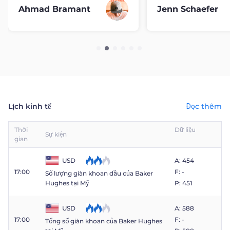
Ahmad Bramant
Jenn Schaefer
Lịch kinh tế
Đọc thêm
Thời
Dữ liệu
Sự kiện
gian
USD
A: 454
17:00
F: -
Số lượng giàn khoan dầu của Baker
P: 451
Hughes tại Mỹ
USD
A: 588
17:00
F: -
Tổng số giàn khoan của Baker Hughes